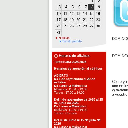
1
2
3
4
5
6
7
8
9
10
11
12
13
14
15
16
17
18
19
20
21
22
23
24
25
26
27
28
29
30
31
Noticias
DOMINGO 
Día de partido
Horario de oficinas
DOMINGO 
Temporada 2025/2026
Horarios de atención al público:
ABIERTO:
De 1 de septiembre al 29 de
Como ya s
octubre
uno de lo
De Lunes a Miércoles:
Mañanas: 11:00 a 13:00
@favafuts
Tardes: 17:00 a 19:00
a vuestro
Del 4 de noviembre de 2025 al 15
de junio de 2026
De Lunes a Miércoles:
Mañanas: 11:00 a 14:00
Tardes: Cerrado
Del 16 de junio al 15 de julio de
2026
De Lunes a Miércoles: