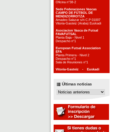
Oficina n°38-2
Sede Federaciones Vascas
CAMPO DE FÚTBOL DE
MENDIZORROTZA
Amadeo Salazar s/n C.P 01007
Vitoria-Gasteiz (Araba) Euskadi
Asociacion Vasca de Futsal
FAVAFUTSAL
Planta Baja - Nivel 1
Despacho n°1
European Futsal Association
EFA
Planta Primera - Nivel 2
Despacho n°1
Sala de Reuniones n°1
Vitoria-Gasteiz - Euskadi
Últimas noticias