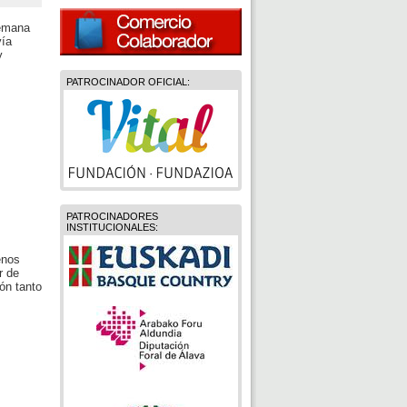
semana
vía
y
PATROCINADOR OFICIAL:
PATROCINADORES
INSTITUCIONALES:
enos
r de
ón tanto