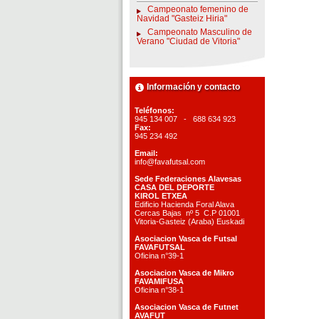
Campeonato femenino de
Navidad "Gasteiz Hiria"
Campeonato Masculino de
Verano "Ciudad de Vitoria"
Información y contacto
Teléfonos:
945 134 007 - 688 634 923
Fax:
945 234 492
Email:
info@favafutsal.com
Sede Federaciones Alavesas
CASA DEL DEPORTE
KIROL ETXEA
Edificio Hacienda Foral Alava
Cercas Bajas nº 5 C.P 01001
Vitoria-Gasteiz (Araba) Euskadi
Asociacion Vasca de Futsal
FAVAFUTSAL
Oficina n°39-1
Asociacion Vasca de Mikro
FAVAMIFUSA
Oficina n°38-1
Asociacion Vasca de Futnet
AVAFUT