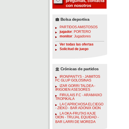
Bolsa deportiva
PARTIDOS AMISTOSOS
jugador
: PORTERO
monitor
: Jugadores
Ver todas las ofertas
Solicitud de juego
Crónicas de partidos
IRONPANTYS - JAIMITOS
FC GLUP GOLOSINAS
IZAR GORRI TALDEA -
IRIGOIEN ASESORES
FIRULAIS F.C - ARAMAIXO
TROPIKALA
LA CAPRICHOSA ELCIEGO
- ZIEKO - BAR ADONIX OION
LA OKA-FRUTAS KAJE
OION - TRUJAL EQUIDAD -
BAR LARRI DE MOREDA