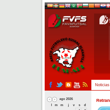
Noticias
ago 2026
Retran
l
m
m
j
v
s
d