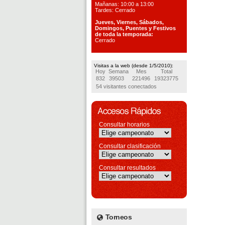
Mañanas: 10:00 a 13:00
Tardes: Cerrado
Jueves, Viernes, S
ábados,
Domingos, Puentes
y Festivos
de toda la temporada:
Cerrado
Visitas a la web (desde 1/5/2010):
Hoy
Semana
Mes
Total
832
39503
221496
19323775
54 visitantes conectados
Consultar horarios
Consultar clasificación
Consultar resultados
Torneos