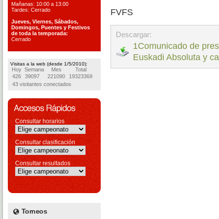
Mañanas: 10:00 a 13:00
Tardes: Cerrado
FVFS
Jueves, Viernes, S
ábados,
Domingos, Puentes
y Festivos
de toda la temporada:
Descargar:
Cerrado
1Comunicado de prese
Euskadi Absoluta y ca
Visitas a la web (desde 1/5/2010):
Hoy
Semana
Mes
Total
426
39097
221090
19323369
43 visitantes conectados
Consultar horarios
Consultar clasificación
Consultar resultados
Torneos