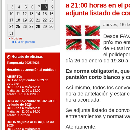
1
2
a 21:00 horas en el p
3
4
5
6
7
8
9
adjunta listado de c
10
11
12
13
14
15
16
17
18
19
20
21
22
23
Jueves, 16 de
24
25
26
27
28
29
30
31
Desde FAV
Noticias
próximo en
Día de partido
de Futsal m
el polidepo
Horario de oficinas
día 26 de enero de 19.30 a
Temporada 2025/2026
Horarios de atención al público:
Es norma obligatoria, qu
pantalón corto blanco y c
ABIERTO:
De 1 de septiembre al 29 de
octubre
Así mismo, todos los conv
De Lunes a Miércoles:
Mañanas: 11:00 a 13:00
hora de antelación y estar 
Tardes: 17:00 a 19:00
hora acordada.
Del 4 de noviembre de 2025 al 15
de junio de 2026
De Lunes a Miércoles:
Se adjunta listado de conv
Mañanas: 11:00 a 14:00
Tardes: Cerrado
entrenamientos y normativa
Del 16 de junio al 15 de julio de
2026
Atentamente,
De Lunes a Miércoles: