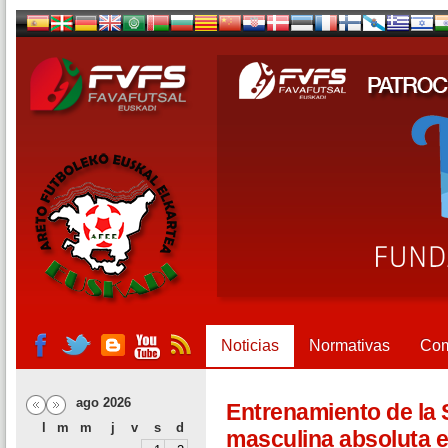
Noticias
Normativas
Com
ago 2026
Entrenamiento de la 
l
m
m
j
v
s
d
masculina absoluta e