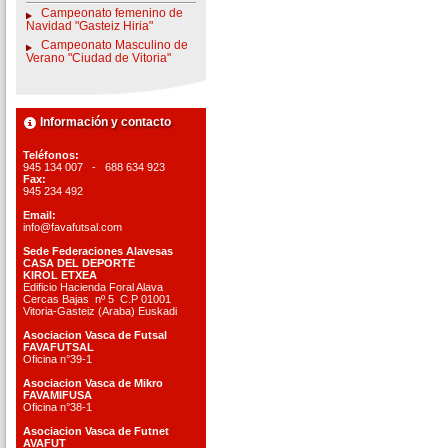
Campeonato femenino de
Navidad "Gasteiz Hiria"
Campeonato Masculino de
Verano "Ciudad de Vitoria"
Información y contacto
Teléfonos:
945 134 007 - 688 634 923
Fax:
945 234 492
Email:
info@favafutsal.com
Sede Federaciones Alavesas
CASA DEL DEPORTE
KIROL ETXEA
Edificio Hacienda Foral Alava
Cercas Bajas nº 5 C.P 01001
Vitoria-Gasteiz (Araba) Euskadi
Asociacion Vasca de Futsal
FAVAFUTSAL
Oficina n°39-1
Asociacion Vasca de Mikro
FAVAMIFUSA
Oficina n°38-1
Asociacion Vasca de Futnet
AVAFUT