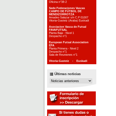
Oficina n°38-2
Sede Federaciones Vascas
CAMPO DE FÚTBOL DE
MENDIZORROTZA
Amadeo Salazar s/n C.P 01007
Vitoria-Gasteiz (Araba) Euskadi
Asociacion Vasca de Futsal
FAVAFUTSAL
Planta Baja - Nivel 1
Despacho n°1
European Futsal Association
EFA
Planta Primera - Nivel 2
Despacho n°1
Sala de Reuniones n°1
Vitoria-Gasteiz - Euskadi
Últimas noticias