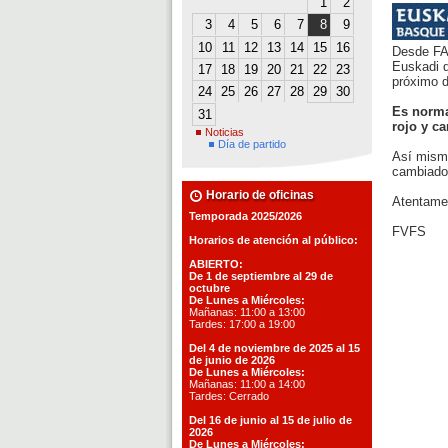
1
2
3
4
5
6
7
8
9
10
11
12
13
14
15
16
Desde FA
Euskadi d
17
18
19
20
21
22
23
próximo d
24
25
26
27
28
29
30
Es norma
31
rojo y ca
Noticias
Día de partido
Así mismo
cambiados
Horario de oficinas
Atentame
Temporada 2025/2026
FVFS
Horarios de atención al público:
ABIERTO:
De 1 de septiembre al 29 de
octubre
De Lunes a Miércoles:
Mañanas: 11:00 a 13:00
Tardes: 17:00 a 19:00
Del 4 de noviembre de 2025 al 15
de junio de 2026
De Lunes a Miércoles:
Mañanas: 11:00 a 14:00
Tardes: Cerrado
Del 16 de junio al 15 de julio de
2026
De Lunes a Miércoles: