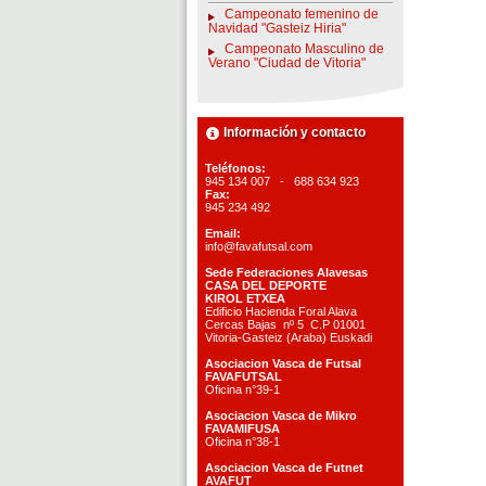
Campeonato femenino de
Navidad "Gasteiz Hiria"
Campeonato Masculino de
Verano "Ciudad de Vitoria"
Información y contacto
Teléfonos:
945 134 007 - 688 634 923
Fax:
945 234 492
Email:
info@favafutsal.com
Sede Federaciones Alavesas
CASA DEL DEPORTE
KIROL ETXEA
Edificio Hacienda Foral Alava
Cercas Bajas nº 5 C.P 01001
Vitoria-Gasteiz (Araba) Euskadi
Asociacion Vasca de Futsal
FAVAFUTSAL
Oficina n°39-1
Asociacion Vasca de Mikro
FAVAMIFUSA
Oficina n°38-1
Asociacion Vasca de Futnet
AVAFUT