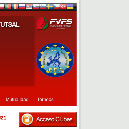
Mutualidad
Torneos
U21