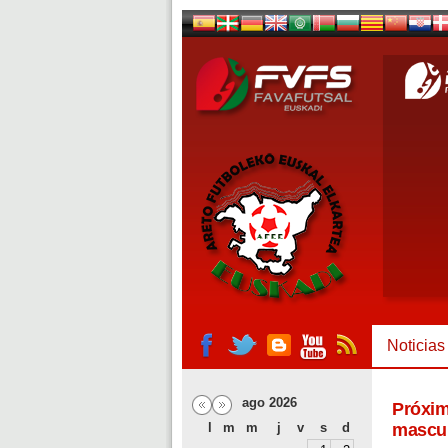
Noticias
ago 2026
Próxim
l
m
m
j
v
s
d
mascul