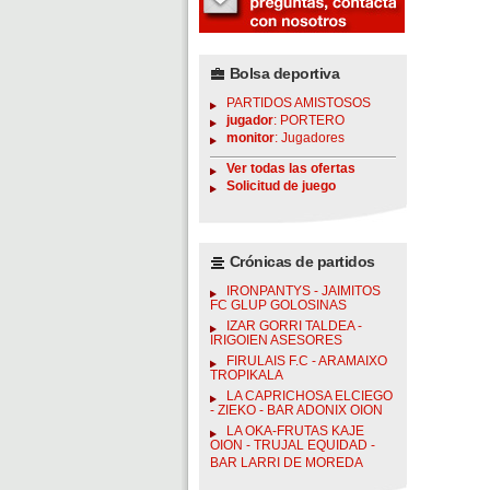
Bolsa deportiva
PARTIDOS AMISTOSOS
jugador
: PORTERO
monitor
: Jugadores
Ver todas las ofertas
Solicitud de juego
Crónicas de partidos
IRONPANTYS - JAIMITOS
FC GLUP GOLOSINAS
IZAR GORRI TALDEA -
IRIGOIEN ASESORES
FIRULAIS F.C - ARAMAIXO
TROPIKALA
LA CAPRICHOSA ELCIEGO
- ZIEKO - BAR ADONIX OION
LA OKA-FRUTAS KAJE
OION - TRUJAL EQUIDAD -
BAR LARRI DE MOREDA