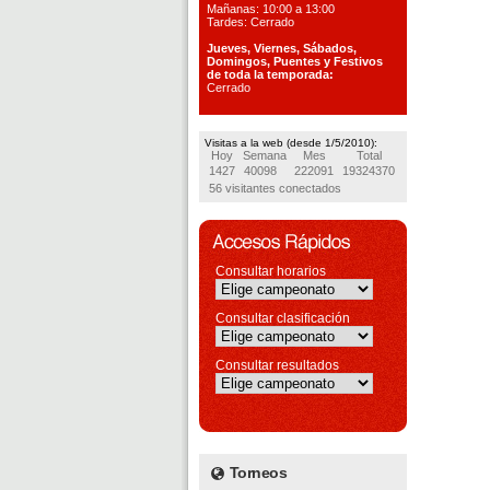
Mañanas: 10:00 a 13:00
Tardes: Cerrado
Jueves, Viernes, S
ábados,
Domingos, Puentes
y Festivos
de toda la temporada:
Cerrado
Visitas a la web (desde 1/5/2010):
Hoy
Semana
Mes
Total
1427
40098
222091
19324370
56 visitantes conectados
Consultar horarios
Consultar clasificación
Consultar resultados
Torneos