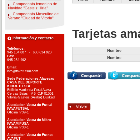
Campeonato femenino de
Navidad "Gasteiz Hiria"
Campeonato Masculino de
Verano "Ciudad de Vitoria"
Tarjetas ama
Información y contacto
Teléfonos:
Nombre
945 134 007 - 688 634 923
Fax:
Nombre
945 234 492
Email:
info@favafutsal.com
Sede Federaciones Alavesas
CASA DEL DEPORTE
KIROL ETXEA
Edificio Hacienda Foral Alava
Cercas Bajas nº 5 C.P 01001
Vitoria-Gasteiz (Araba) Euskadi
Asociacion Vasca de Futsal
FAVAFUTSAL
Oficina n°39-1
Asociacion Vasca de Mikro
FAVAMIFUSA
Oficina n°38-1
Asociacion Vasca de Futnet
AVAFUT