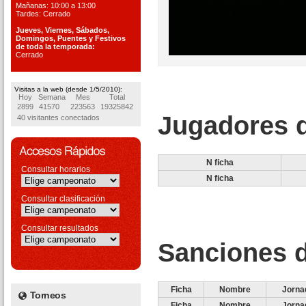
Mañanas: 10:00 a 13:00
Tardes: Cerrado
Jueves, Viernes, S
ábados,
Domingos, Puentes
y Festivos
de toda la temporada:
Cerrado
Visitas a la web (desde 1/5/2010):
Hoy
Semana
Mes
Total
2899
41570
223563
19325842
Jugadores d
40 visitantes conectados
N ficha
Consultar horarios
N ficha
Consultar clasificación
Consultar resultados
Sanciones d
Ficha
Nombre
Jorna
Torneos
Ficha
Nombre
Jorna