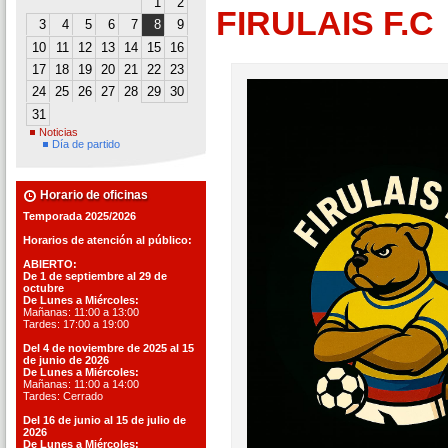
1
2
FIRULAIS F.C
3
4
5
6
7
8
9
10
11
12
13
14
15
16
17
18
19
20
21
22
23
24
25
26
27
28
29
30
31
Noticias
Día de partido
Horario de oficinas
Temporada 2025/2026
Horarios de atención al público:
ABIERTO:
De 1 de septiembre al 29 de
octubre
De Lunes a Miércoles:
Mañanas: 11:00 a 13:00
Tardes: 17:00 a 19:00
Del 4 de noviembre de 2025 al 15
de junio de 2026
De Lunes a Miércoles:
Mañanas: 11:00 a 14:00
Tardes: Cerrado
Del 16 de junio al 15 de julio de
2026
De Lunes a Miércoles: