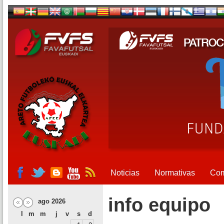
Noticias
Normativas
Com
info equipo
ago 2026
l
m
m
j
v
s
d