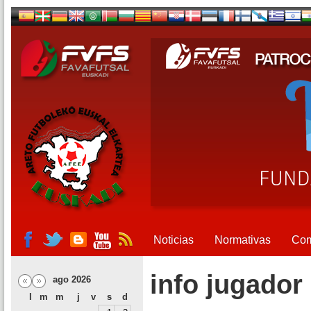
Noticias
Normativas
Com
info jugador
ago 2026
l
m
m
j
v
s
d