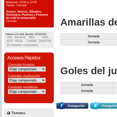
Mañanas: 10:00 a 13:00
Tardes: Cerrado
Jueves, Viernes, S
ábados,
Domingos, Puentes
y Festivos
de toda la temporada:
Amarillas d
Cerrado
Visitas a la web (desde 1/5/2010):
Jornada
Hoy
Semana
Mes
Total
1519
40216
219509
19329729
Jornada
29 visitantes conectados
Consultar horarios
Goles del j
Consultar clasificación
Jornada
Consultar resultados
Jornada
Torneos