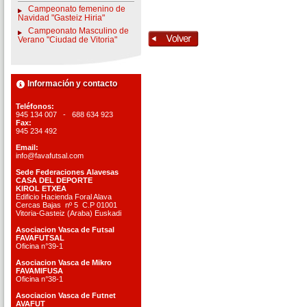
Campeonato femenino de
Navidad "Gasteiz Hiria"
Campeonato Masculino de
Verano "Ciudad de Vitoria"
Información y contacto
Teléfonos:
945 134 007 - 688 634 923
Fax:
945 234 492
Email:
info@favafutsal.com
Sede Federaciones Alavesas
CASA DEL DEPORTE
KIROL ETXEA
Edificio Hacienda Foral Alava
Cercas Bajas nº 5 C.P 01001
Vitoria-Gasteiz (Araba) Euskadi
Asociacion Vasca de Futsal
FAVAFUTSAL
Oficina n°39-1
Asociacion Vasca de Mikro
FAVAMIFUSA
Oficina n°38-1
Asociacion Vasca de Futnet
AVAFUT