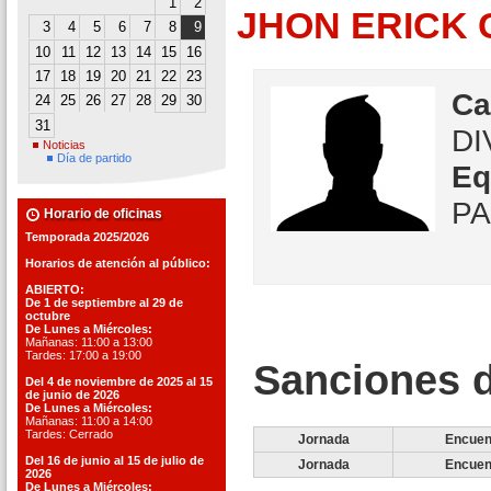
1
2
JHON ERICK
3
4
5
6
7
8
9
10
11
12
13
14
15
16
17
18
19
20
21
22
23
Ca
24
25
26
27
28
29
30
31
DI
Noticias
Día de partido
Eq
P
Horario de oficinas
Temporada 2025/2026
Horarios de atención al público:
ABIERTO:
De 1 de septiembre al 29 de
octubre
De Lunes a Miércoles:
Mañanas: 11:00 a 13:00
Tardes: 17:00 a 19:00
Sanciones d
Del 4 de noviembre de 2025 al 15
de junio de 2026
De Lunes a Miércoles:
Mañanas: 11:00 a 14:00
Tardes: Cerrado
Jornada
Encuen
Del 16 de junio al 15 de julio de
Jornada
Encuen
2026
De Lunes a Miércoles: