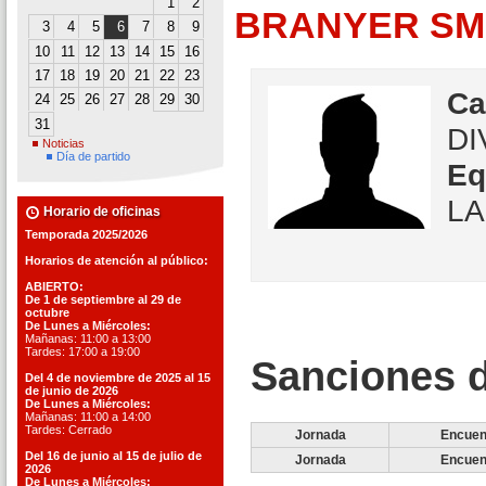
1
2
BRANYER SM
3
4
5
6
7
8
9
10
11
12
13
14
15
16
17
18
19
20
21
22
23
Ca
24
25
26
27
28
29
30
31
DI
Noticias
Día de partido
Eq
LA
Horario de oficinas
Temporada 2025/2026
Horarios de atención al público:
ABIERTO:
De 1 de septiembre al 29 de
octubre
De Lunes a Miércoles:
Mañanas: 11:00 a 13:00
Tardes: 17:00 a 19:00
Sanciones d
Del 4 de noviembre de 2025 al 15
de junio de 2026
De Lunes a Miércoles:
Mañanas: 11:00 a 14:00
Tardes: Cerrado
Jornada
Encuen
Del 16 de junio al 15 de julio de
Jornada
Encuen
2026
De Lunes a Miércoles: