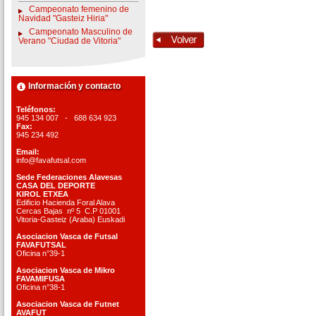
Campeonato femenino de
Navidad "Gasteiz Hiria"
Campeonato Masculino de
Verano "Ciudad de Vitoria"
Información y contacto
Teléfonos:
945 134 007 - 688 634 923
Fax:
945 234 492
Email:
info@favafutsal.com
Sede Federaciones Alavesas
CASA DEL DEPORTE
KIROL ETXEA
Edificio Hacienda Foral Alava
Cercas Bajas nº 5 C.P 01001
Vitoria-Gasteiz (Araba) Euskadi
Asociacion Vasca de Futsal
FAVAFUTSAL
Oficina n°39-1
Asociacion Vasca de Mikro
FAVAMIFUSA
Oficina n°38-1
Asociacion Vasca de Futnet
AVAFUT