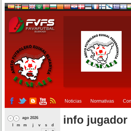
Noticias
Normativas
Com
info jugador
ago 2026
l
m
m
j
v
s
d