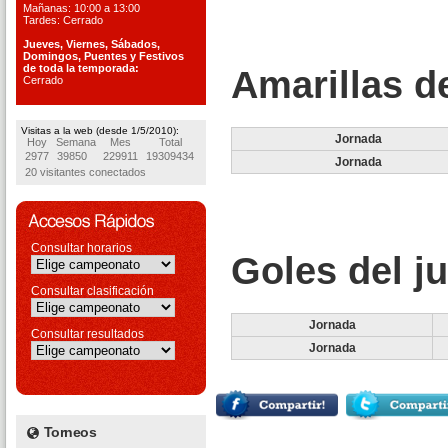
Mañanas: 10:00 a 13:00
Tardes: Cerrado
Jueves, Viernes, S
ábados,
Domingos, Puentes
y Festivos
de toda la temporada:
Amarillas d
Cerrado
Visitas a la web (desde 1/5/2010):
Jornada
Hoy
Semana
Mes
Total
2977
39850
229911
19309434
Jornada
20 visitantes conectados
Consultar horarios
Goles del j
Consultar clasificación
Jornada
Consultar resultados
Jornada
Torneos