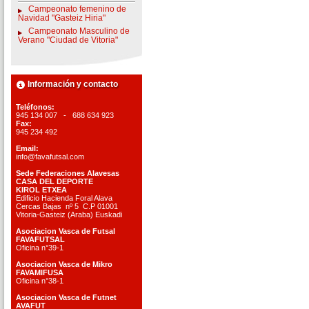
Campeonato femenino de
Navidad "Gasteiz Hiria"
Campeonato Masculino de
Verano "Ciudad de Vitoria"
Información y contacto
Teléfonos:
945 134 007 - 688 634 923
Fax:
945 234 492
Email:
info@favafutsal.com
Sede Federaciones Alavesas
CASA DEL DEPORTE
KIROL ETXEA
Edificio Hacienda Foral Alava
Cercas Bajas nº 5 C.P 01001
Vitoria-Gasteiz (Araba) Euskadi
Asociacion Vasca de Futsal
FAVAFUTSAL
Oficina n°39-1
Asociacion Vasca de Mikro
FAVAMIFUSA
Oficina n°38-1
Asociacion Vasca de Futnet
AVAFUT