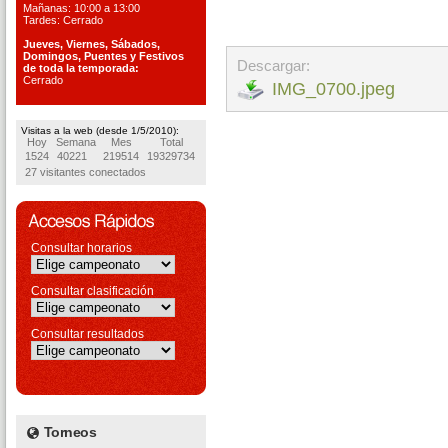
Mañanas: 10:00 a 13:00
Tardes: Cerrado
Jueves, Viernes, S
ábados,
Domingos, Puentes
y Festivos
Descargar:
de toda la temporada:
Cerrado
IMG_0700.jpeg
Visitas a la web (desde 1/5/2010):
Hoy
Semana
Mes
Total
1524
40221
219514
19329734
27 visitantes conectados
Consultar horarios
Consultar clasificación
Consultar resultados
Torneos