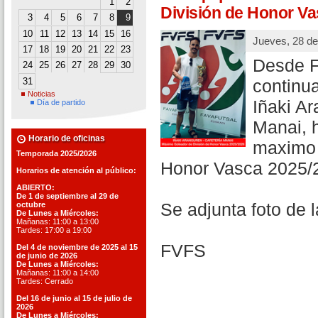
1
2
División de Honor Va
3
4
5
6
7
8
9
10
11
12
13
14
15
16
Jueves, 28 d
17
18
19
20
21
22
23
Desde F
24
25
26
27
28
29
30
31
continu
Noticias
Iñaki Ar
Día de partido
Manai, h
Horario de oficinas
maximo 
Temporada 2025/2026
Honor Vasca 2025/
Horarios de atención al público:
ABIERTO:
De 1 de septiembre al 29 de
Se adjunta foto de l
octubre
De Lunes a Miércoles:
Mañanas: 11:00 a 13:00
Tardes: 17:00 a 19:00
FVFS
Del 4 de noviembre de 2025 al 15
de junio de 2026
De Lunes a Miércoles:
Mañanas: 11:00 a 14:00
Tardes: Cerrado
Del 16 de junio al 15 de julio de
2026
De Lunes a Miércoles: