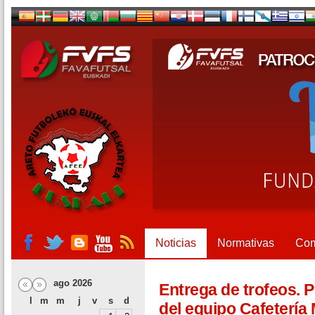
Noticias
Normativas
Com
ago 2026
Entrega de trofeos. 
l
m
m
j
v
s
d
del equipo Cafetería