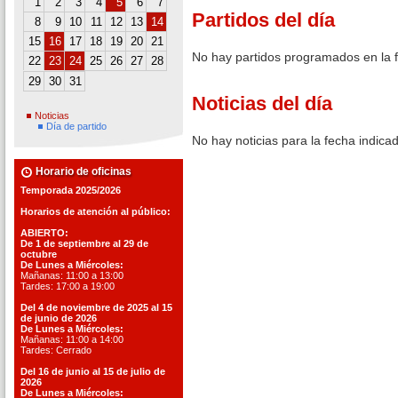
1
2
3
4
5
6
7
Partidos del día
8
9
10
11
12
13
14
15
16
17
18
19
20
21
No hay partidos programados en la 
22
23
24
25
26
27
28
29
30
31
Noticias del día
Noticias
Día de partido
No hay noticias para la fecha indica
Horario de oficinas
Temporada 2025/2026
Horarios de atención al público:
ABIERTO:
De 1 de septiembre al 29 de
octubre
De Lunes a Miércoles:
Mañanas: 11:00 a 13:00
Tardes: 17:00 a 19:00
Del 4 de noviembre de 2025 al 15
de junio de 2026
De Lunes a Miércoles:
Mañanas: 11:00 a 14:00
Tardes: Cerrado
Del 16 de junio al 15 de julio de
2026
De Lunes a Miércoles: