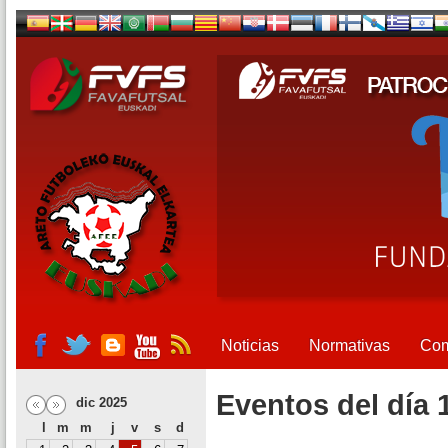
Noticias
Normativas
Com
Eventos del día 
dic 2025
l
m
m
j
v
s
d