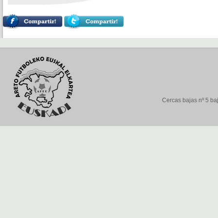
Cercas bajas nº 5 baj