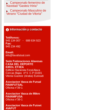
Campeonato femenino de
Navidad "Gasteiz Hiria"
Campeonato Masculino de
Verano "Ciudad de Vitoria"
Información y contacto
Teléfonos:
945 134 007 - 688 634 923
Fax:
945 234 492
Email:
info@favafutsal.com
Sede Federaciones Alavesas
CASA DEL DEPORTE
KIROL ETXEA
Edificio Hacienda Foral Alava
Cercas Bajas nº 5 C.P 01001
Vitoria-Gasteiz (Araba) Euskadi
Asociacion Vasca de Futsal
FAVAFUTSAL
Oficina n°39-1
Asociacion Vasca de Mikro
FAVAMIFUSA
Oficina n°38-1
Asociacion Vasca de Futnet
AVAFUT