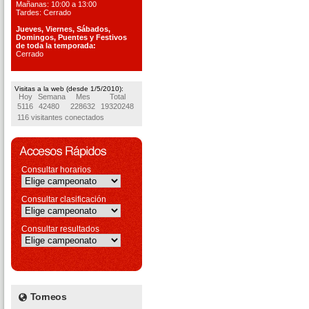
Mañanas: 10:00 a 13:00
Tardes: Cerrado
Jueves, Viernes, S
ábados,
Domingos, Puentes
y Festivos
de toda la temporada:
Cerrado
Visitas a la web (desde 1/5/2010):
Hoy
Semana
Mes
Total
5116
42480
228632
19320248
116 visitantes conectados
Consultar horarios
Consultar clasificación
Consultar resultados
Torneos