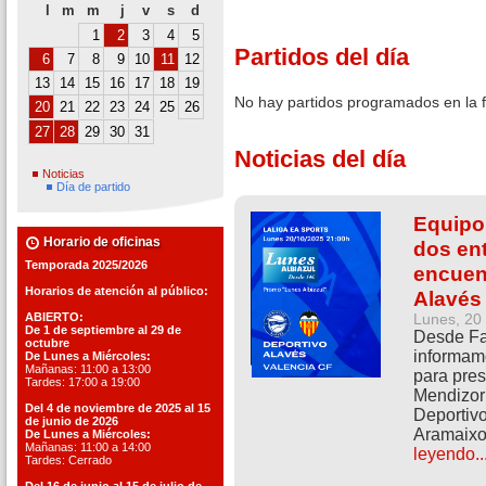
l
m
m
j
v
s
d
1
2
3
4
5
Partidos del día
6
7
8
9
10
11
12
13
14
15
16
17
18
19
No hay partidos programados en la 
20
21
22
23
24
25
26
27
28
29
30
31
Noticias del día
Noticias
Día de partido
Equipo
Horario de oficinas
dos ent
Temporada 2025/2026
encuen
Horarios de atención al público:
Alavés 
ABIERTO:
Lunes, 20
De 1 de septiembre al 29 de
Desde Fav
octubre
informam
De Lunes a Miércoles:
Mañanas: 11:00 a 13:00
para pres
Tardes: 17:00 a 19:00
Mendizorr
Del 4 de noviembre de 2025 al 15
Deportivo
de junio de 2026
Aramaixo 
De Lunes a Miércoles:
Mañanas: 11:00 a 14:00
leyendo..
Tardes: Cerrado