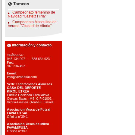
Torneos
Campeonato femenino de
Navidad "Gasteiz Hiria"
Campeonato Masculino de
Verano "Ciudad de Vitoria"
Información y contacto
Teléfonos:
945 134 007 - 688 634 923
Fax:
945 234 492
Email:
info@favafutsal.com
Sede Federaciones Alavesas
CASA DEL DEPORTE
KIROL ETXEA
Edificio Hacienda Foral Alava
Cercas Bajas nº 5 C.P 01001
Vitoria-Gasteiz (Araba) Euskadi
Asociacion Vasca de Futsal
FAVAFUTSAL
Oficina n°39-1
Asociacion Vasca de Mikro
FAVAMIFUSA
Oficina n°38-1