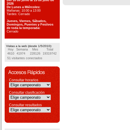
Del 16 de junio al 15 de julio de
2026
De Lunes a Miércoles:
Mañanas: 10:00 a 13:00
Tardes: Cerrado
Jueves, Viernes, S
ábados,
Domingos, Puentes
y Festivos
de toda la temporada:
Cerrado
Visitas a la web (desde 1/5/2010):
Hoy
Semana
Mes
Total
4610
41974
228126
19319742
51 visitantes conectados
Consultar horarios
Consultar clasificación
Consultar resultados