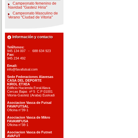
Campeonato femenino de
Navidad "Gasteiz Hiria"
Campeonato Masculino de
Verano "Ciudad de Vitoria"
Información y contacto
Teléfonos:
945 134 007 - 688 634 923
Fax:
945 234 492
Email:
info@favafutsal.com
Sede Federaciones Alavesas
CASA DEL DEPORTE
KIROL ETXEA
Edificio Hacienda Foral Alava
Cercas Bajas nº 5 C.P 01001
Vitoria-Gasteiz (Araba) Euskadi
Asociacion Vasca de Futsal
FAVAFUTSAL
Oficina n°39-1
Asociacion Vasca de Mikro
FAVAMIFUSA
Oficina n°38-1
Asociacion Vasca de Futnet
AVAFUT