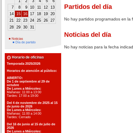
1
2
3
4
5
6
Partidos del día
7
8
9
10
11
12
13
14
15
16
17
18
19
20
No hay partidos programados en la 
21
22
23
24
25
26
27
28
29
30
31
Noticias del día
Noticias
Día de partido
No hay noticias para la fecha indica
Horario de oficinas
Temporada 2025/2026
Horarios de atención al público:
ABIERTO:
De 1 de septiembre al 29 de
octubre
De Lunes a Miércoles:
Mañanas: 11:00 a 13:00
Tardes: 17:00 a 19:00
Del 4 de noviembre de 2025 al 15
de junio de 2026
De Lunes a Miércoles:
Mañanas: 11:00 a 14:00
Tardes: Cerrado
Del 16 de junio al 15 de julio de
2026
De Lunes a Miércoles: