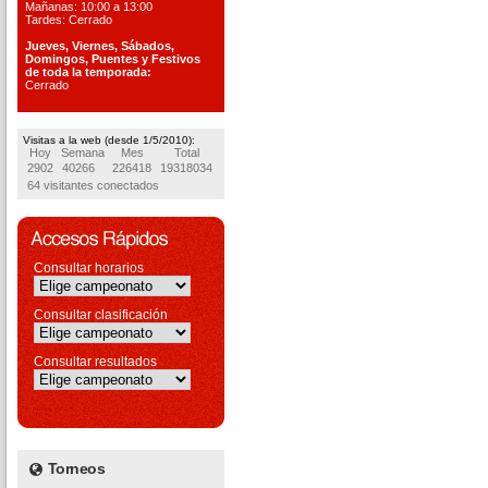
Mañanas: 10:00 a 13:00
Tardes: Cerrado
Jueves, Viernes, S
ábados,
Domingos, Puentes
y Festivos
de toda la temporada:
Cerrado
Visitas a la web (desde 1/5/2010):
Hoy
Semana
Mes
Total
2902
40266
226418
19318034
64 visitantes conectados
Consultar horarios
Consultar clasificación
Consultar resultados
Torneos