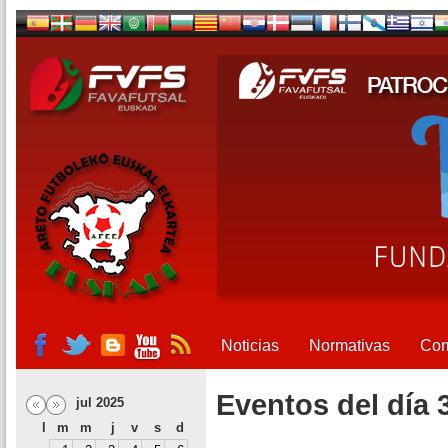
Noticias
Normativas
Com
Eventos del día 
jul 2025
l
m
m
j
v
s
d