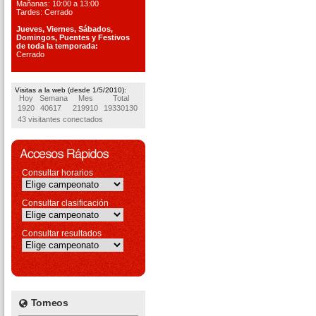
Mañanas: 10:00 a 13:00
Tardes: Cerrado
Jueves, Viernes, S
ábados,
Domingos, Puentes
y Festivos
de toda la temporada:
Cerrado
Visitas a la web (desde 1/5/2010):
Hoy
Semana
Mes
Total
1920
40617
219910
19330130
43 visitantes conectados
Consultar horarios
Consultar clasificación
Consultar resultados
Torneos