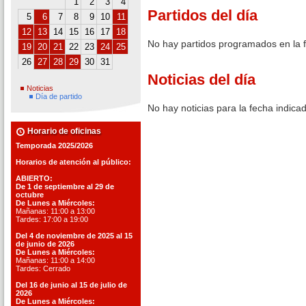
1
2
3
4
Partidos del día
5
6
7
8
9
10
11
12
13
14
15
16
17
18
No hay partidos programados en la 
19
20
21
22
23
24
25
26
27
28
29
30
31
Noticias del día
Noticias
Día de partido
No hay noticias para la fecha indica
Horario de oficinas
Temporada 2025/2026
Horarios de atención al público:
ABIERTO:
De 1 de septiembre al 29 de
octubre
De Lunes a Miércoles:
Mañanas: 11:00 a 13:00
Tardes: 17:00 a 19:00
Del 4 de noviembre de 2025 al 15
de junio de 2026
De Lunes a Miércoles:
Mañanas: 11:00 a 14:00
Tardes: Cerrado
Del 16 de junio al 15 de julio de
2026
De Lunes a Miércoles: