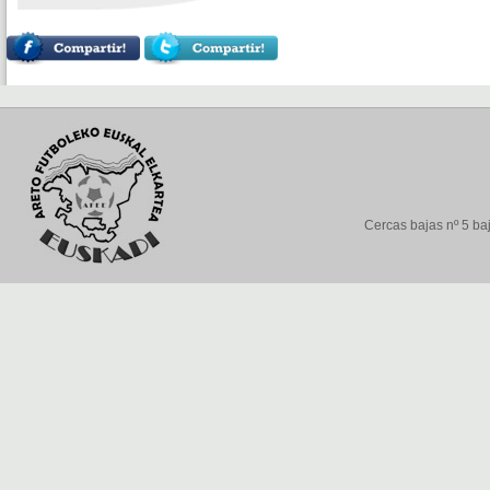
Cercas bajas nº 5 baj