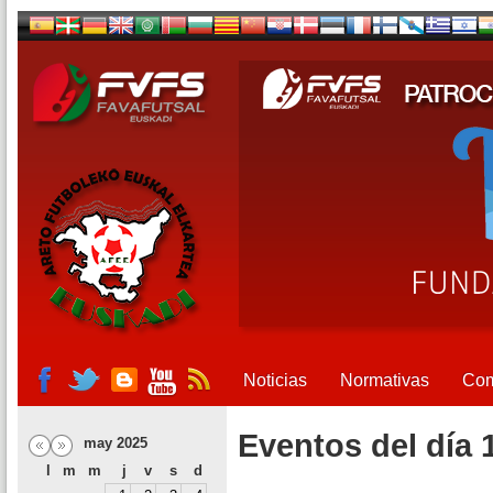
Noticias
Normativas
Com
Eventos del día 
may 2025
l
m
m
j
v
s
d