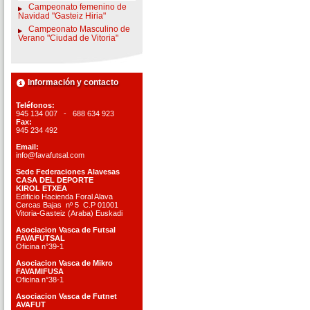
Campeonato femenino de
Navidad "Gasteiz Hiria"
Campeonato Masculino de
Verano "Ciudad de Vitoria"
Información y contacto
Teléfonos:
945 134 007 - 688 634 923
Fax:
945 234 492
Email:
info@favafutsal.com
Sede Federaciones Alavesas
CASA DEL DEPORTE
KIROL ETXEA
Edificio Hacienda Foral Alava
Cercas Bajas nº 5 C.P 01001
Vitoria-Gasteiz (Araba) Euskadi
Asociacion Vasca de Futsal
FAVAFUTSAL
Oficina n°39-1
Asociacion Vasca de Mikro
FAVAMIFUSA
Oficina n°38-1
Asociacion Vasca de Futnet
AVAFUT