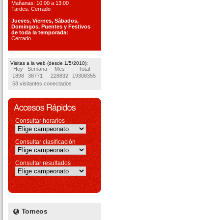
Mañanas: 10:00 a 13:00
Tardes: Cerrado
Jueves, Viernes, S
ábados,
Domingos, Puentes
y Festivos
de toda la temporada:
Cerrado
Visitas a la web (desde 1/5/2010):
Hoy
Semana
Mes
Total
1898
38771
228832
19308355
58 visitantes conectados
Consultar horarios
Consultar clasificación
Consultar resultados
Torneos