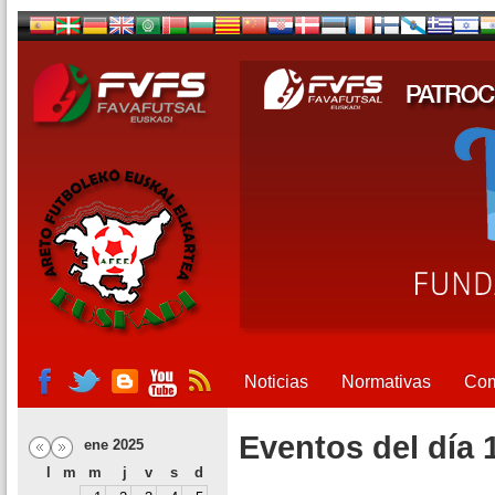
Noticias
Normativas
Com
Eventos del día 
ene 2025
l
m
m
j
v
s
d