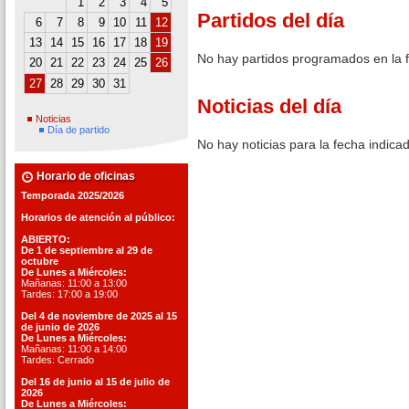
1
2
3
4
5
Partidos del día
6
7
8
9
10
11
12
13
14
15
16
17
18
19
No hay partidos programados en la 
20
21
22
23
24
25
26
27
28
29
30
31
Noticias del día
Noticias
Día de partido
No hay noticias para la fecha indica
Horario de oficinas
Temporada 2025/2026
Horarios de atención al público:
ABIERTO:
De 1 de septiembre al 29 de
octubre
De Lunes a Miércoles:
Mañanas: 11:00 a 13:00
Tardes: 17:00 a 19:00
Del 4 de noviembre de 2025 al 15
de junio de 2026
De Lunes a Miércoles:
Mañanas: 11:00 a 14:00
Tardes: Cerrado
Del 16 de junio al 15 de julio de
2026
De Lunes a Miércoles: