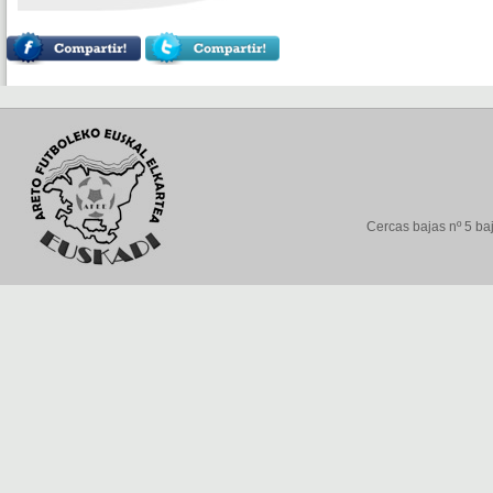
Cercas bajas nº 5 baj