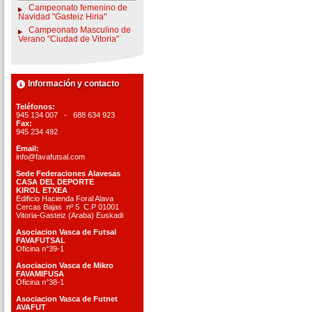
Campeonato femenino de
Navidad "Gasteiz Hiria"
Campeonato Masculino de
Verano "Ciudad de Vitoria"
Información y contacto
Teléfonos:
945 134 007 - 688 634 923
Fax:
945 234 492
Email:
info@favafutsal.com
Sede Federaciones Alavesas
CASA DEL DEPORTE
KIROL ETXEA
Edificio Hacienda Foral Alava
Cercas Bajas nº 5 C.P 01001
Vitoria-Gasteiz (Araba) Euskadi
Asociacion Vasca de Futsal
FAVAFUTSAL
Oficina n°39-1
Asociacion Vasca de Mikro
FAVAMIFUSA
Oficina n°38-1
Asociacion Vasca de Futnet
AVAFUT