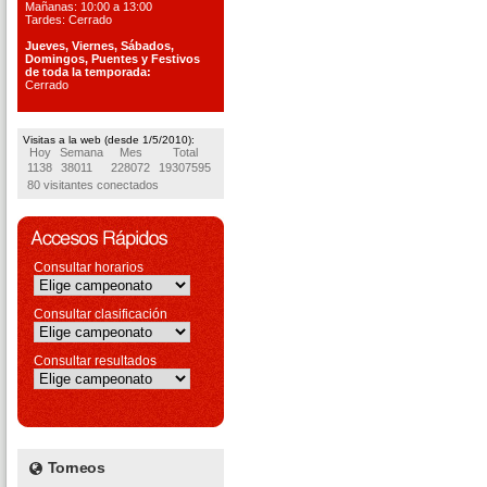
Mañanas: 10:00 a 13:00
Tardes: Cerrado
Jueves, Viernes, S
ábados,
Domingos, Puentes
y Festivos
de toda la temporada:
Cerrado
Visitas a la web (desde 1/5/2010):
Hoy
Semana
Mes
Total
1138
38011
228072
19307595
80 visitantes conectados
Consultar horarios
Consultar clasificación
Consultar resultados
Torneos