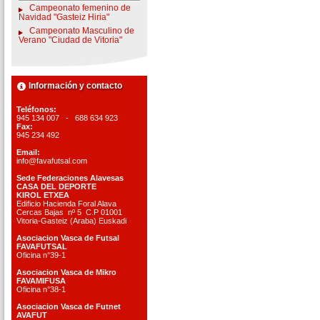
Campeonato femenino de
Navidad "Gasteiz Hiria"
Campeonato Masculino de
Verano "Ciudad de Vitoria"
Información y contacto
Teléfonos:
945 134 007 - 688 634 923
Fax:
945 234 492
Email:
info@favafutsal.com
Sede Federaciones Alavesas
CASA DEL DEPORTE
KIROL ETXEA
Edificio Hacienda Foral Alava
Cercas Bajas nº 5 C.P 01001
Vitoria-Gasteiz (Araba) Euskadi
Asociacion Vasca de Futsal
FAVAFUTSAL
Oficina n°39-1
Asociacion Vasca de Mikro
FAVAMIFUSA
Oficina n°38-1
Asociacion Vasca de Futnet
AVAFUT