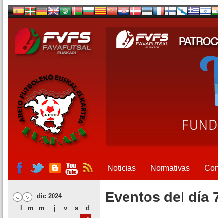
Noticias
Normativas
Com
Eventos del día 
dic 2024
l
m
m
j
v
s
d