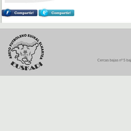
Cercas bajas nº 5 baj