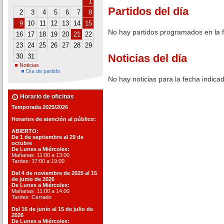
1
Partidos del día
2
3
4
5
6
7
8
9
10
11
12
13
14
15
No hay partidos programados en la 
16
17
18
19
20
21
22
23
24
25
26
27
28
29
Noticias del día
30
31
Noticias
Día de partido
No hay noticias para la fecha indica
Horario de oficinas
Temporada 2025/2026
Horarios de atención al público:
ABIERTO:
De 1 de septiembre al 29 de
octubre
De Lunes a Miércoles:
Mañanas: 11:00 a 13:00
Tardes: 17:00 a 19:00
Del 4 de noviembre de 2025 al 15
de junio de 2026
De Lunes a Miércoles:
Mañanas: 11:00 a 14:00
Tardes: Cerrado
Del 16 de junio al 15 de julio de
2026
De Lunes a Miércoles: