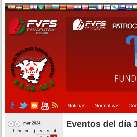
Noticias
Normativas
Com
Eventos del día 
mar 2024
l
m
m
j
v
s
d