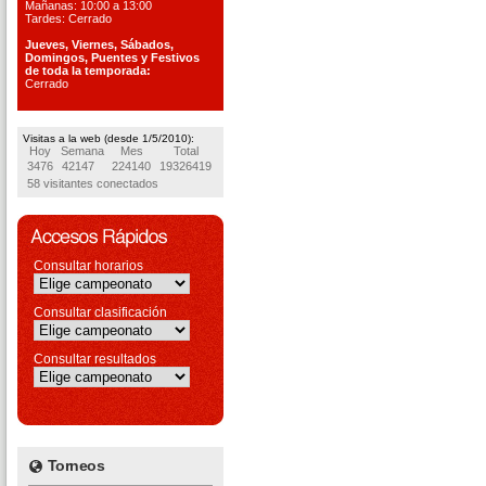
Mañanas: 10:00 a 13:00
Tardes: Cerrado
Jueves, Viernes, S
ábados,
Domingos, Puentes
y Festivos
de toda la temporada:
Cerrado
Visitas a la web (desde 1/5/2010):
Hoy
Semana
Mes
Total
3476
42147
224140
19326419
58 visitantes conectados
Consultar horarios
Consultar clasificación
Consultar resultados
Torneos