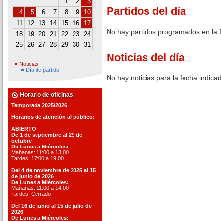
1
2
3
Partidos del día
4
5
6
7
8
9
10
11
12
13
14
15
16
17
No hay partidos programados en la 
18
19
20
21
22
23
24
25
26
27
28
29
30
31
Noticias del día
Noticias
Día de partido
No hay noticias para la fecha indica
Horario de oficinas
Temporada 2025/2026
Horarios de atención al público:
ABIERTO:
De 1 de septiembre al 29 de
octubre
De Lunes a Miércoles:
Mañanas: 11:00 a 13:00
Tardes: 17:00 a 19:00
Del 4 de noviembre de 2025 al 15
de junio de 2026
De Lunes a Miércoles:
Mañanas: 11:00 a 14:00
Tardes: Cerrado
Del 16 de junio al 15 de julio de
2026
De Lunes a Miércoles: