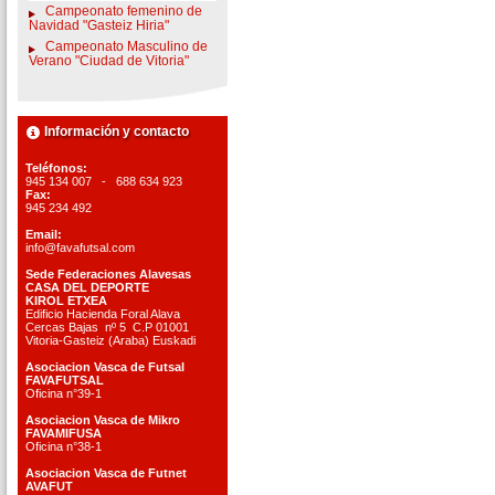
Campeonato femenino de
Navidad "Gasteiz Hiria"
Campeonato Masculino de
Verano "Ciudad de Vitoria"
Información y contacto
Teléfonos:
945 134 007 - 688 634 923
Fax:
945 234 492
Email:
info@favafutsal.com
Sede Federaciones Alavesas
CASA DEL DEPORTE
KIROL ETXEA
Edificio Hacienda Foral Alava
Cercas Bajas nº 5 C.P 01001
Vitoria-Gasteiz (Araba) Euskadi
Asociacion Vasca de Futsal
FAVAFUTSAL
Oficina n°39-1
Asociacion Vasca de Mikro
FAVAMIFUSA
Oficina n°38-1
Asociacion Vasca de Futnet
AVAFUT