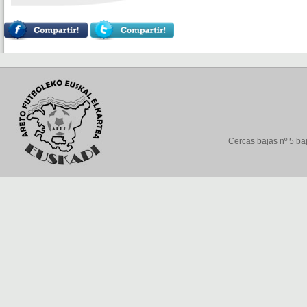
Cercas bajas nº 5 baj