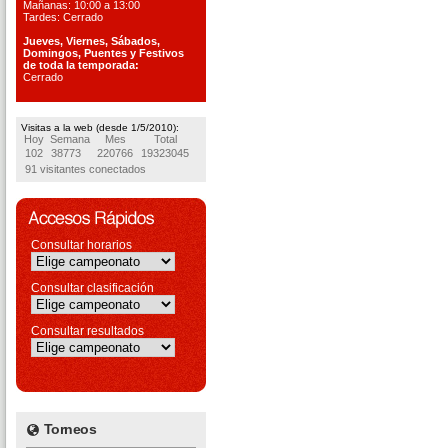
Mañanas: 10:00 a 13:00
Tardes: Cerrado
Jueves, Viernes, S
ábados,
Domingos, Puentes
y Festivos
de toda la temporada:
Cerrado
Visitas a la web (desde 1/5/2010):
Hoy
Semana
Mes
Total
102
38773
220766
19323045
91 visitantes conectados
Consultar horarios
Consultar clasificación
Consultar resultados
Torneos