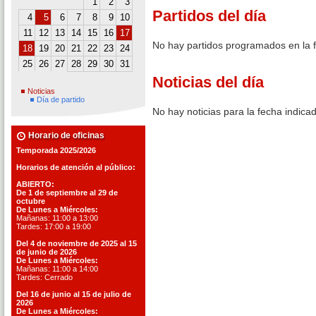
1
2
3
Partidos del día
4
5
6
7
8
9
10
11
12
13
14
15
16
17
No hay partidos programados en la 
18
19
20
21
22
23
24
25
26
27
28
29
30
31
Noticias del día
Noticias
Día de partido
No hay noticias para la fecha indica
Horario de oficinas
Temporada 2025/2026
Horarios de atención al público:
ABIERTO:
De 1 de septiembre al 29 de
octubre
De Lunes a Miércoles:
Mañanas: 11:00 a 13:00
Tardes: 17:00 a 19:00
Del 4 de noviembre de 2025 al 15
de junio de 2026
De Lunes a Miércoles:
Mañanas: 11:00 a 14:00
Tardes: Cerrado
Del 16 de junio al 15 de julio de
2026
De Lunes a Miércoles: