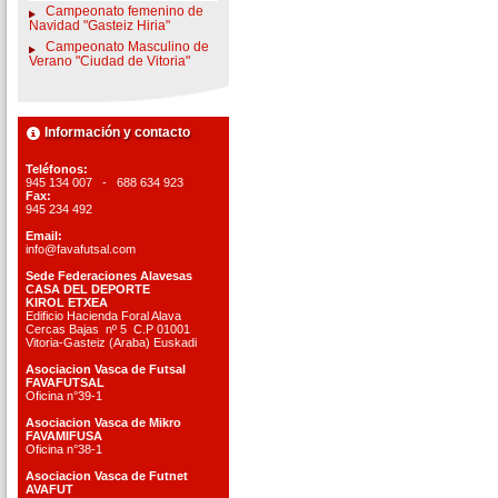
Campeonato femenino de
Navidad "Gasteiz Hiria"
Campeonato Masculino de
Verano "Ciudad de Vitoria"
Información y contacto
Teléfonos:
945 134 007 - 688 634 923
Fax:
945 234 492
Email:
info@favafutsal.com
Sede Federaciones Alavesas
CASA DEL DEPORTE
KIROL ETXEA
Edificio Hacienda Foral Alava
Cercas Bajas nº 5 C.P 01001
Vitoria-Gasteiz (Araba) Euskadi
Asociacion Vasca de Futsal
FAVAFUTSAL
Oficina n°39-1
Asociacion Vasca de Mikro
FAVAMIFUSA
Oficina n°38-1
Asociacion Vasca de Futnet
AVAFUT