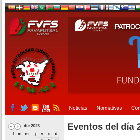
Noticias
Normativas
Com
Eventos del día 
dic 2023
l
m
m
j
v
s
d