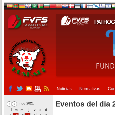
Noticias
Normativas
Com
Eventos del día 
nov 2021
l
m
m
j
v
s
d