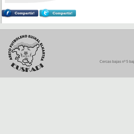
Cercas bajas nº 5 baj