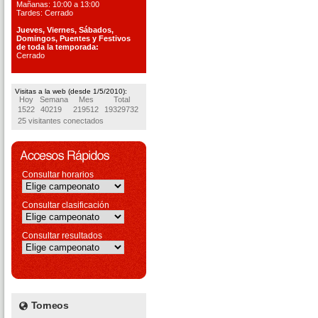
Mañanas: 10:00 a 13:00
Tardes: Cerrado
Jueves, Viernes, S
ábados,
Domingos, Puentes
y Festivos
de toda la temporada:
Cerrado
Visitas a la web (desde 1/5/2010):
Hoy
Semana
Mes
Total
1522
40219
219512
19329732
25 visitantes conectados
Consultar horarios
Consultar clasificación
Consultar resultados
Torneos