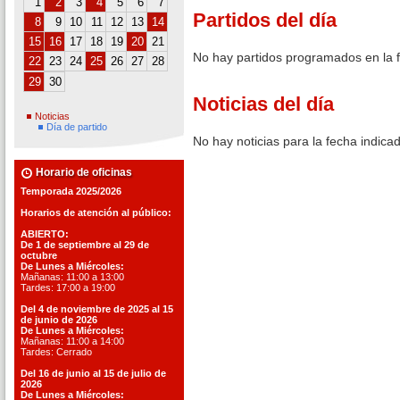
1
2
3
4
5
6
7
Partidos del día
8
9
10
11
12
13
14
15
16
17
18
19
20
21
No hay partidos programados en la 
22
23
24
25
26
27
28
29
30
Noticias del día
Noticias
Día de partido
No hay noticias para la fecha indica
Horario de oficinas
Temporada 2025/2026
Horarios de atención al público:
ABIERTO:
De 1 de septiembre al 29 de
octubre
De Lunes a Miércoles:
Mañanas: 11:00 a 13:00
Tardes: 17:00 a 19:00
Del 4 de noviembre de 2025 al 15
de junio de 2026
De Lunes a Miércoles:
Mañanas: 11:00 a 14:00
Tardes: Cerrado
Del 16 de junio al 15 de julio de
2026
De Lunes a Miércoles: