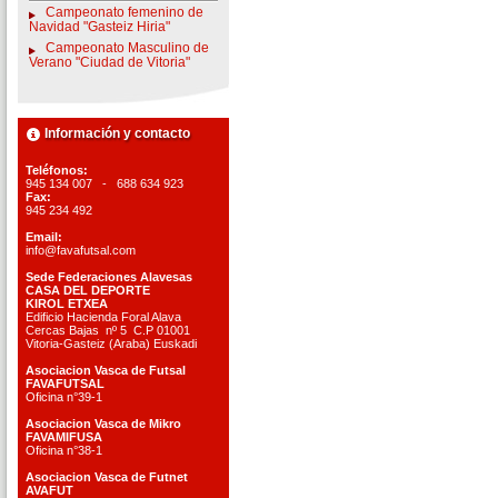
Campeonato femenino de
Navidad "Gasteiz Hiria"
Campeonato Masculino de
Verano "Ciudad de Vitoria"
Información y contacto
Teléfonos:
945 134 007 - 688 634 923
Fax:
945 234 492
Email:
info@favafutsal.com
Sede Federaciones Alavesas
CASA DEL DEPORTE
KIROL ETXEA
Edificio Hacienda Foral Alava
Cercas Bajas nº 5 C.P 01001
Vitoria-Gasteiz (Araba) Euskadi
Asociacion Vasca de Futsal
FAVAFUTSAL
Oficina n°39-1
Asociacion Vasca de Mikro
FAVAMIFUSA
Oficina n°38-1
Asociacion Vasca de Futnet
AVAFUT