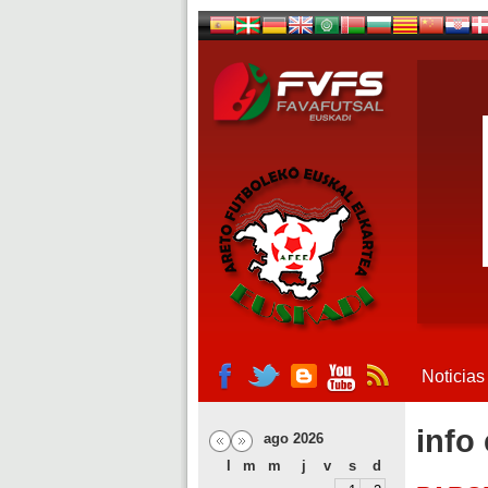
Noticias
info
ago 2026
l
m
m
j
v
s
d