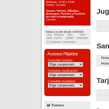
Mañanas: 10:00 a 13:00
Tardes: Cerrado
Jug
Jueves, Viernes, S
ábados,
Domingos, Puentes
y Festivos
de toda la temporada:
Cerrado
Visitas a la web (desde 1/5/2010):
Hoy
Semana
Mes
Total
3003
41674
223667
19325946
37 visitantes conectados
San
Ficha
Consultar horarios
Ficha
Consultar clasificación
Tar
Consultar resultados
Torneos