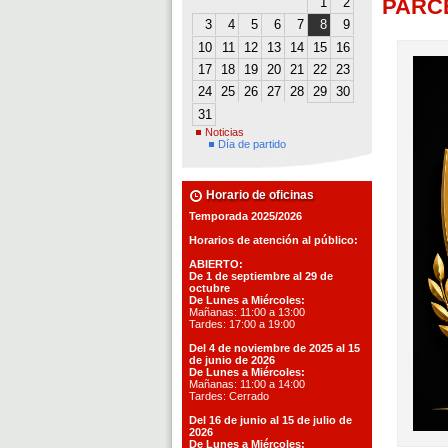
PARC
1
2
3
4
5
6
7
8
9
10
11
12
13
14
15
16
17
18
19
20
21
22
23
24
25
26
27
28
29
30
31
Noticias
Día de partido
Horario de oficinas
Temporada 2025/2026
Horarios de atención al público:
ABIERTO:
De 1 de septiembre al 29 de
octubre
De Lunes a Miércoles:
Mañanas: 11:00 a 13:00
Tardes: 17:00 a 19:00
Del 4 de noviembre de 2025 al 15
de junio de 2026
De Lunes a Miércoles:
Mañanas: 11:00 a 14:00
Tardes: Cerrado
Del 16 de junio al 15 de julio de
2026
De Lunes a Miércoles: