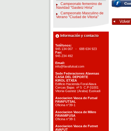
Campeonato femenino de
Navidad "Gasteiz Hiria"
Campeonato Masculino de
Verano "Ciudad de Vitoria"
Información y contacto
Teléfonos:
945 134 007 - 688 634 923
Fax:
945 234 492
Email:
info@favafutsal.com
Sede Federaciones Alavesas
CASA DEL DEPORTE
KIROL ETXEA
Edificio Hacienda Foral Alava
Cercas Bajas nº 5 C.P 01001
Vitoria-Gasteiz (Araba) Euskadi
Asociacion Vasca de Futsal
FAVAFUTSAL
Oficina n°39-1
Asociacion Vasca de Mikro
FAVAMIFUSA
Oficina n°38-1
Asociacion Vasca de Futnet
AVAFUT