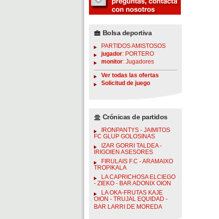
Bolsa deportiva
PARTIDOS AMISTOSOS
jugador
: PORTERO
monitor
: Jugadores
Ver todas las ofertas
Solicitud de juego
Crónicas de partidos
IRONPANTYS - JAIMITOS
FC GLUP GOLOSINAS
IZAR GORRI TALDEA -
IRIGOIEN ASESORES
FIRULAIS F.C - ARAMAIXO
TROPIKALA
LA CAPRICHOSA ELCIEGO
- ZIEKO - BAR ADONIX OION
LA OKA-FRUTAS KAJE
OION - TRUJAL EQUIDAD -
BAR LARRI DE MOREDA