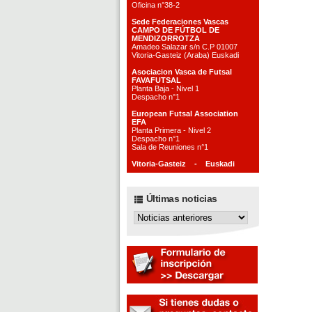
Oficina n°38-2
Sede Federaciones Vascas
CAMPO DE FÚTBOL DE
MENDIZORROTZA
Amadeo Salazar s/n C.P 01007
Vitoria-Gasteiz (Araba) Euskadi
Asociacion Vasca de Futsal
FAVAFUTSAL
Planta Baja - Nivel 1
Despacho n°1
European Futsal Association
EFA
Planta Primera - Nivel 2
Despacho n°1
Sala de Reuniones n°1
Vitoria-Gasteiz - Euskadi
Últimas noticias