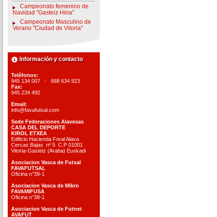
Campeonato femenino de
Navidad "Gasteiz Hiria"
Campeonato Masculino de
Verano "Ciudad de Vitoria"
Información y contacto
Teléfonos:
945 134 007 - 688 634 923
Fax:
945 234 492
Email:
info@favafutsal.com
Sede Federaciones Alavesas
CASA DEL DEPORTE
KIROL ETXEA
Edificio Hacienda Foral Alava
Cercas Bajas nº 5 C.P 01001
Vitoria-Gasteiz (Araba) Euskadi
Asociacion Vasca de Futsal
FAVAFUTSAL
Oficina n°39-1
Asociacion Vasca de Mikro
FAVAMIFUSA
Oficina n°38-1
Asociacion Vasca de Futnet
AVAFUT