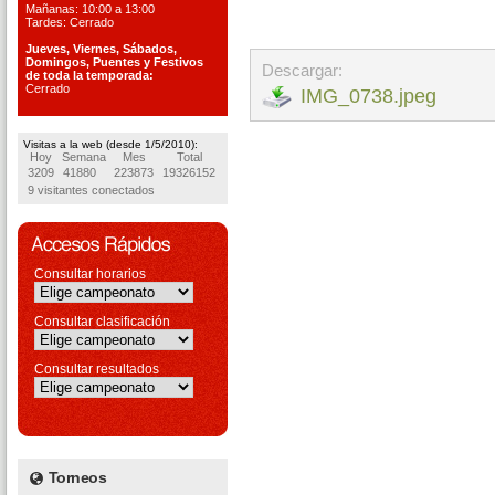
Mañanas: 10:00 a 13:00
Tardes: Cerrado
Jueves, Viernes, S
ábados,
Domingos, Puentes
y Festivos
Descargar:
de toda la temporada:
Cerrado
IMG_0738.jpeg
Visitas a la web (desde 1/5/2010):
Hoy
Semana
Mes
Total
3209
41880
223873
19326152
9 visitantes conectados
Consultar horarios
Consultar clasificación
Consultar resultados
Torneos