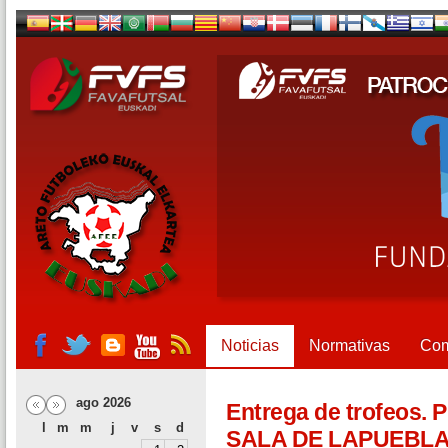
Noticias
Normativas
Com
ago 2026
Entrega de trofeos.
l
m
m
j
v
s
d
SALA DE LAPUEBLA,