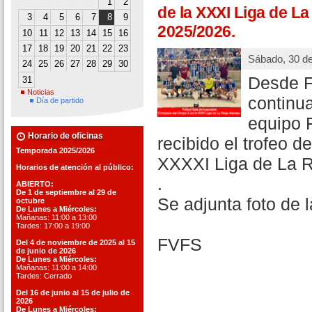
1
2
de la XXXI Liga de L
3
4
5
6
7
8
9
2025/2026.
10
11
12
13
14
15
16
17
18
19
20
21
22
23
Sábado, 30 d
24
25
26
27
28
29
30
Desde F
31
Noticias
continu
Día de partido
equipo 
Horario de oficinas
recibido el trofeo 
Temporada 2025/2026
XXXXI Liga de La R
Horarios de atención al público:
.
ABIERTO:
De 1 de septiembre al 29 de
Se adjunta foto de l
octubre
De Lunes a Miércoles:
Mañanas: 11:00 a 13:00
Tardes: 17:00 a 19:00
FVFS
Del 4 de noviembre de 2025 al 15
de junio de 2026
De Lunes a Miércoles:
Mañanas: 11:00 a 14:00
Tardes: Cerrado
Del 16 de junio al 15 de julio de
2026
De Lunes a Miércoles: