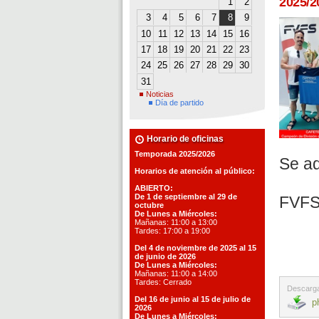
2025/2
1
2
3
4
5
6
7
8
9
10
11
12
13
14
15
16
17
18
19
20
21
22
23
24
25
26
27
28
29
30
31
Noticias
Día de partido
Horario de oficinas
Temporada 2025/2026
Se ad
Horarios de atención al público:
ABIERTO:
De 1 de septiembre al 29 de
FVF
octubre
De Lunes a Miércoles:
Mañanas: 11:00 a 13:00
Tardes: 17:00 a 19:00
Del 4 de noviembre de 2025 al 15
de junio de 2026
De Lunes a Miércoles:
Mañanas: 11:00 a 14:00
Tardes: Cerrado
Descarga
Del 16 de junio al 15 de julio de
p
2026
De Lunes a Miércoles: