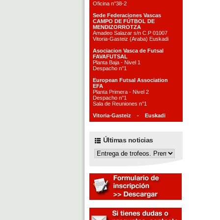
Oficina n°38-2
Sede Federaciones Vascas
CAMPO DE FÚTBOL DE
MENDIZORROTZA
Amadeo Salazar s/n C.P 01007
Vitoria-Gasteiz (Araba) Euskadi
Asociacion Vasca de Futsal
FAVAFUTSAL
Planta Baja - Nivel 1
Despacho n°1
European Futsal Association
EFA
Planta Primera - Nivel 2
Despacho n°1
Sala de Reuniones n°1
Vitoria-Gasteiz - Euskadi
Últimas noticias