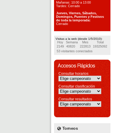
Mañanas: 10:00 a 13:00
Tardes: Cerrado
Jueves, Viernes, S
ábados,
Domingos, Puentes
y Festivos
de toda la temporada:
Cerrado
Visitas a la web (desde 1/5/2010):
Hoy
Semana
Mes
Total
2149
40820
222813
19325092
53 visitantes conectados
Consultar horarios
Consultar clasificación
Consultar resultados
Torneos