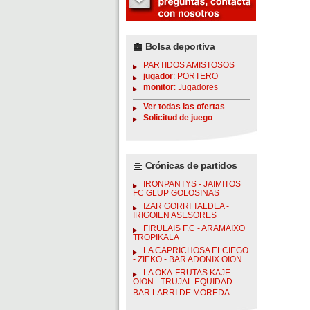
Bolsa deportiva
PARTIDOS AMISTOSOS
jugador
: PORTERO
monitor
: Jugadores
Ver todas las ofertas
Solicitud de juego
Crónicas de partidos
IRONPANTYS - JAIMITOS
FC GLUP GOLOSINAS
IZAR GORRI TALDEA -
IRIGOIEN ASESORES
FIRULAIS F.C - ARAMAIXO
TROPIKALA
LA CAPRICHOSA ELCIEGO
- ZIEKO - BAR ADONIX OION
LA OKA-FRUTAS KAJE
OION - TRUJAL EQUIDAD -
BAR LARRI DE MOREDA