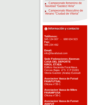
Campeonato femenino de
Navidad "Gasteiz Hiria"
Campeonato Masculino de
Verano "Ciudad de Vitoria"
Información y contacto
Teléfonos:
945 134 007 - 688 634 923
Fax:
945 234 492
Email:
info@favafutsal.com
Sede Federaciones Alavesas
CASA DEL DEPORTE
KIROL ETXEA
Edificio Hacienda Foral Alava
Cercas Bajas nº 5 C.P 01001
Vitoria-Gasteiz (Araba) Euskadi
Asociacion Vasca de Futsal
FAVAFUTSAL
Oficina n°39-1
Asociacion Vasca de Mikro
FAVAMIFUSA
Oficina n°38-1
Asociacion Vasca de Futnet
AVAFUT