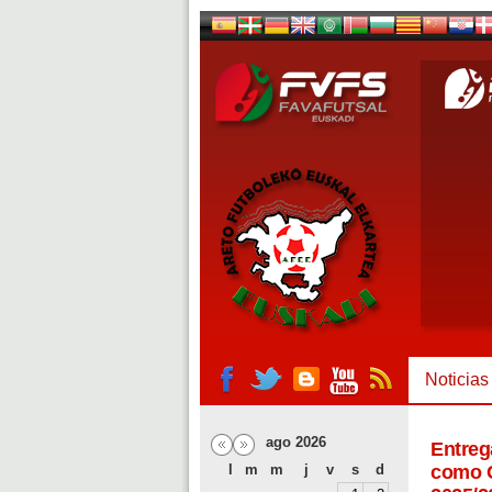
Noticias
ago 2026
Entreg
l
m
m
j
v
s
d
como C