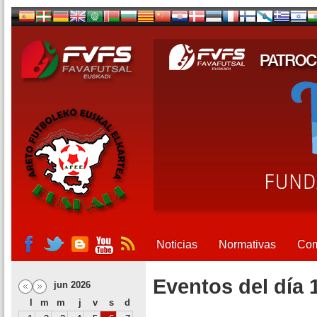
Noticias
Normativas
Com
Eventos del día 
jun 2026
l
m
m
j
v
s
d