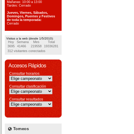
Mañanas: 10:00 a 13:00
Tardes: Cerrado
Jueves, Viernes, S
ábados,
Domingos, Puentes
y Festivos
de toda la temporada:
Cerrado
Visitas a la web (desde 1/5/2010):
Hoy
Semana
Mes
Total
3695
41466
219558
19336281
312 visitantes conectados
Consultar horarios
Consultar clasificación
Consultar resultados
Torneos