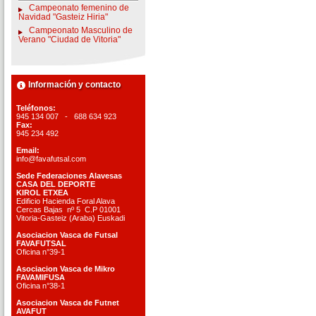
Campeonato femenino de
Navidad "Gasteiz Hiria"
Campeonato Masculino de
Verano "Ciudad de Vitoria"
Información y contacto
Teléfonos:
945 134 007 - 688 634 923
Fax:
945 234 492
Email:
info@favafutsal.com
Sede Federaciones Alavesas
CASA DEL DEPORTE
KIROL ETXEA
Edificio Hacienda Foral Alava
Cercas Bajas nº 5 C.P 01001
Vitoria-Gasteiz (Araba) Euskadi
Asociacion Vasca de Futsal
FAVAFUTSAL
Oficina n°39-1
Asociacion Vasca de Mikro
FAVAMIFUSA
Oficina n°38-1
Asociacion Vasca de Futnet
AVAFUT