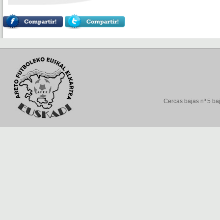
Cercas bajas nº 5 baj