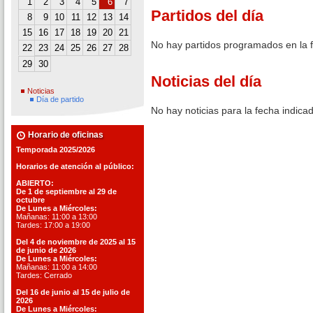
1
2
3
4
5
6
7
Partidos del día
8
9
10
11
12
13
14
15
16
17
18
19
20
21
No hay partidos programados en la 
22
23
24
25
26
27
28
29
30
Noticias del día
Noticias
Día de partido
No hay noticias para la fecha indica
Horario de oficinas
Temporada 2025/2026
Horarios de atención al público:
ABIERTO:
De 1 de septiembre al 29 de
octubre
De Lunes a Miércoles:
Mañanas: 11:00 a 13:00
Tardes: 17:00 a 19:00
Del 4 de noviembre de 2025 al 15
de junio de 2026
De Lunes a Miércoles:
Mañanas: 11:00 a 14:00
Tardes: Cerrado
Del 16 de junio al 15 de julio de
2026
De Lunes a Miércoles: