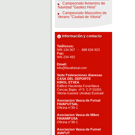
Campeonato femenino de
Navidad "Gasteiz Hiria"
Campeonato Masculino de
Verano "Ciudad de Vitoria"
Información y contacto
Teléfonos:
945 134 007 - 688 634 923
Fax:
945 234 492
Email:
info@favafutsal.com
Sede Federaciones Alavesas
CASA DEL DEPORTE
KIROL ETXEA
Edificio Hacienda Foral Alava
Cercas Bajas nº 5 C.P 01001
Vitoria-Gasteiz (Araba) Euskadi
Asociacion Vasca de Futsal
FAVAFUTSAL
Oficina n°39-1
Asociacion Vasca de Mikro
FAVAMIFUSA
Oficina n°38-1
Asociacion Vasca de Futnet
AVAFUT