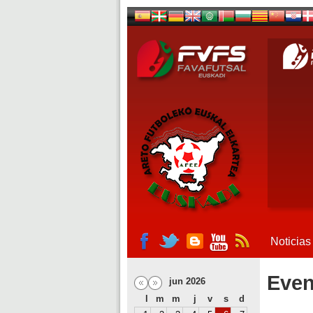
Noticias
Even
jun 2026
l
m
m
j
v
s
d