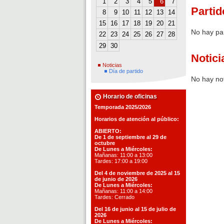
1
2
3
4
5
6
7
Partid
8
9
10
11
12
13
14
15
16
17
18
19
20
21
No hay pa
22
23
24
25
26
27
28
29
30
Notici
Noticias
Día de partido
No hay not
Horario de oficinas
Temporada 2025/2026
Horarios de atención al público:
ABIERTO:
De 1 de septiembre al 29 de
octubre
De Lunes a Miércoles:
Mañanas: 11:00 a 13:00
Tardes: 17:00 a 19:00
Del 4 de noviembre de 2025 al 15
de junio de 2026
De Lunes a Miércoles:
Mañanas: 11:00 a 14:00
Tardes: Cerrado
Del 16 de junio al 15 de julio de
2026
De Lunes a Miércoles: