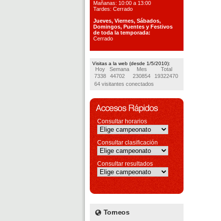
Mañanas: 10:00 a 13:00
Tardes: Cerrado
Jueves, Viernes, S
ábados,
Domingos, Puentes
y Festivos
de toda la temporada:
Cerrado
Visitas a la web (desde 1/5/2010):
Hoy
Semana
Mes
Total
7338
44702
230854
19322470
64 visitantes conectados
Consultar horarios
Consultar clasificación
Consultar resultados
Torneos