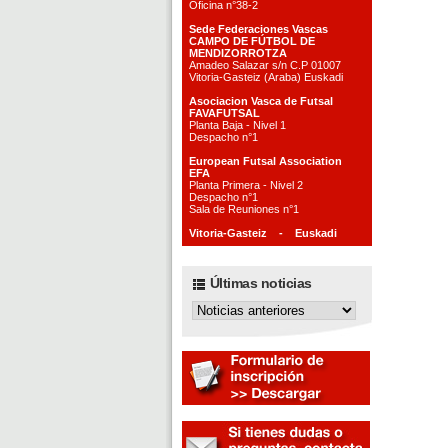
Oficina n°38-2
Sede Federaciones Vascas
CAMPO DE FÚTBOL DE
MENDIZORROTZA
Amadeo Salazar s/n C.P 01007
Vitoria-Gasteiz (Araba) Euskadi
Asociacion Vasca de Futsal
FAVAFUTSAL
Planta Baja - Nivel 1
Despacho n°1
European Futsal Association
EFA
Planta Primera - Nivel 2
Despacho n°1
Sala de Reuniones n°1
Vitoria-Gasteiz - Euskadi
Últimas noticias