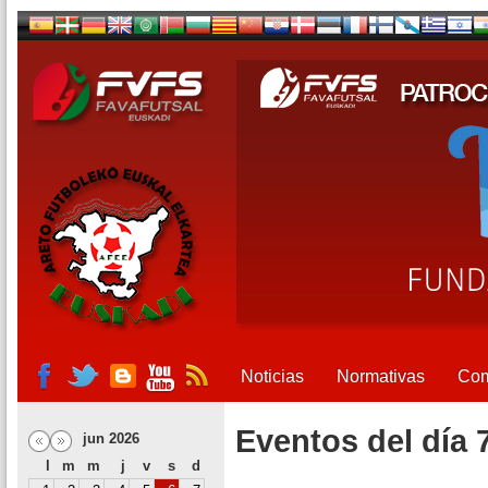
Noticias
Normativas
Com
Eventos del día 
jun 2026
l
m
m
j
v
s
d