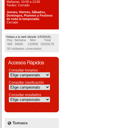
Mañanas: 10:00 a 13:00
Tardes: Cerrado
Jueves, Viernes, S
ábados,
Domingos, Puentes
y Festivos
de toda la temporada:
Cerrado
Visitas a la web (desde 1/5/2010):
Hoy
Semana
Mes
Total
968
39665
218958
19329178
56 visitantes conectados
Consultar horarios
Consultar clasificación
Consultar resultados
Torneos