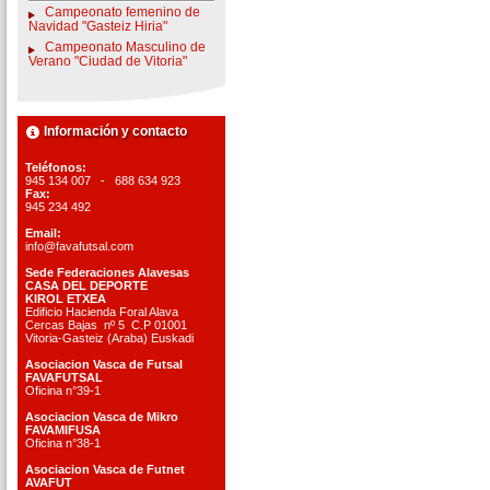
Campeonato femenino de
Navidad "Gasteiz Hiria"
Campeonato Masculino de
Verano "Ciudad de Vitoria"
Información y contacto
Teléfonos:
945 134 007 - 688 634 923
Fax:
945 234 492
Email:
info@favafutsal.com
Sede Federaciones Alavesas
CASA DEL DEPORTE
KIROL ETXEA
Edificio Hacienda Foral Alava
Cercas Bajas nº 5 C.P 01001
Vitoria-Gasteiz (Araba) Euskadi
Asociacion Vasca de Futsal
FAVAFUTSAL
Oficina n°39-1
Asociacion Vasca de Mikro
FAVAMIFUSA
Oficina n°38-1
Asociacion Vasca de Futnet
AVAFUT