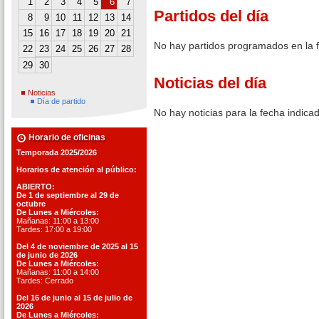
1
2
3
4
5
6
7
Partidos del día
8
9
10
11
12
13
14
15
16
17
18
19
20
21
No hay partidos programados en la 
22
23
24
25
26
27
28
29
30
Noticias del día
Noticias
Día de partido
No hay noticias para la fecha indica
Horario de oficinas
Temporada 2025/2026
Horarios de atención al público:
ABIERTO:
De 1 de septiembre al 29 de
octubre
De Lunes a Miércoles:
Mañanas: 11:00 a 13:00
Tardes: 17:00 a 19:00
Del 4 de noviembre de 2025 al 15
de junio de 2026
De Lunes a Miércoles:
Mañanas: 11:00 a 14:00
Tardes: Cerrado
Del 16 de junio al 15 de julio de
2026
De Lunes a Miércoles: