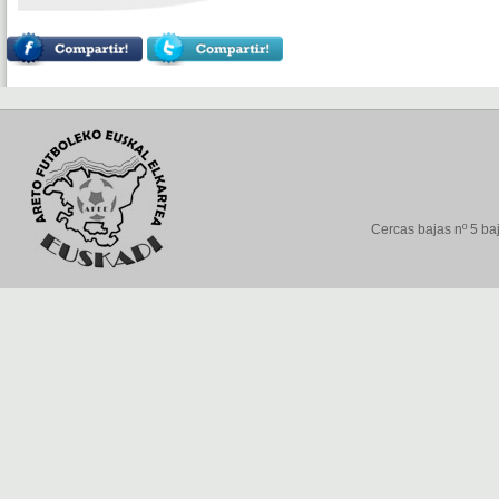
Cercas bajas nº 5 baj